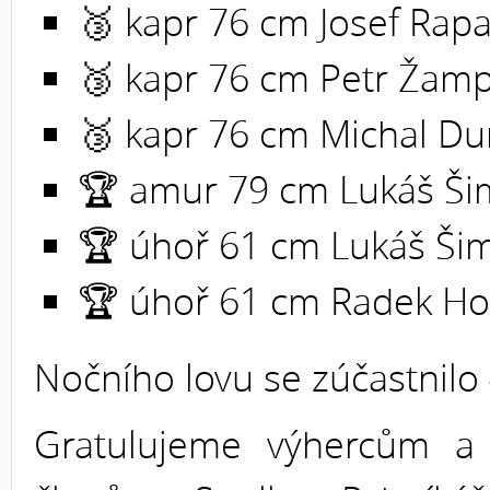
🥉 kapr 76 cm Josef Rap
🥉 kapr 76 cm Petr Žam
🥉 kapr 76 cm Michal Du
🏆 amur 79 cm Lukáš Ši
🏆 úhoř 61 cm Lukáš Šim
🏆 úhoř 61 cm Radek Ho
Nočního lovu se zúčastnilo
Gratulujeme výhercům 