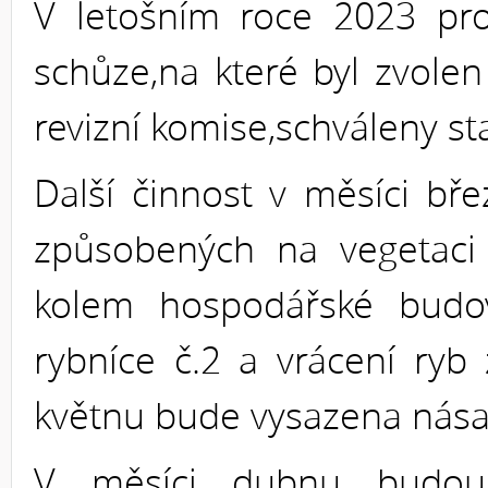
V letošním roce 2023 pro
schůze,na které byl zvole
revizní komise,schváleny st
Další činnost v měsíci bř
způsobených na vegetaci 
kolem hospodářské budov
rybníce č.2 a vrácení ryb
květnu bude vysazena nása
V měsíci dubnu budou