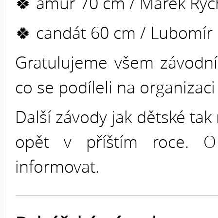
🍀 amur 70 cm / Marek Ryc
🍀 candát 60 cm / Lubomír
Gratulujeme všem závodn
co se podíleli na organizac
Další závody jak dětské tak 
opět v příštím roce. 
informovat.