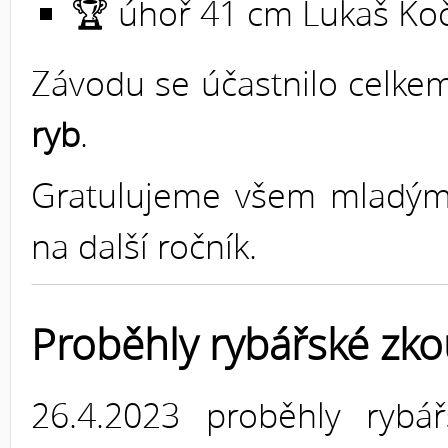
🏆 úhoř 41 cm Lukaš Koč
Závodu se účastnilo celk
ryb
.
Gratulujeme všem mladým 
na další ročník.
Proběhly rybářské zko
26.4.2023 proběhly rybá