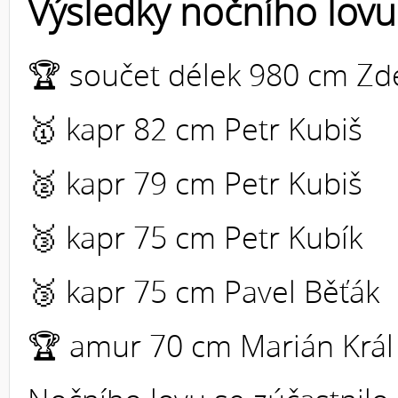
Výsledky nočního lovu
🏆 součet délek 980 cm Z
🥇 kapr 82 cm Petr Kubiš
🥈 kapr 79 cm Petr Kubiš
🥉 kapr 75 cm Petr Kubík
🥉 kapr 75 cm Pavel Běťák
🏆 amur 70 cm Marián Král