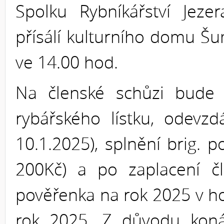
Spolku Rybníkářství Jeze
přísálí kulturního domu Š
ve 14.00 hod.
Na členské schůzi bude 
rybářského lístku, odevz
10.1.2025), splnění brig. 
200Kč) a po zaplacení č
pověřenka na rok 2025 v h
rok 2025. Z důvodu koná