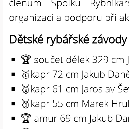
členům Spolku Rybníkář
organizaci a podporu při ak
Dětské rybářské závody
🏆 součet délek 329 cm
🥇kapr 72 cm Jakub Dan
🥈kapr 61 cm Jaroslav Še
🥉kapr 55 cm Marek Hru
🏆 amur 69 cm Jakub Da