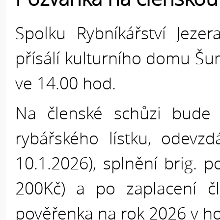
Spolku Rybníkářství Jeze
přísálí kulturního domu Š
ve 14.00 hod.
Na členské schůzi bude 
rybářského lístku, odevz
10.1.2026), splnění brig. 
200Kč) a po zaplacení č
pověřenka na rok 2026 v h