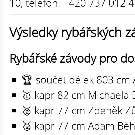
10, telefon: +420 737 012 4
Výsledky rybářských 
Rybářské závody pro dos
🏆 součet délek 803 cm
🥇 kapr 82 cm Michaela
🥈 kapr 77 cm Zdeněk Z
🥈 kapr 77 cm Adam Běh