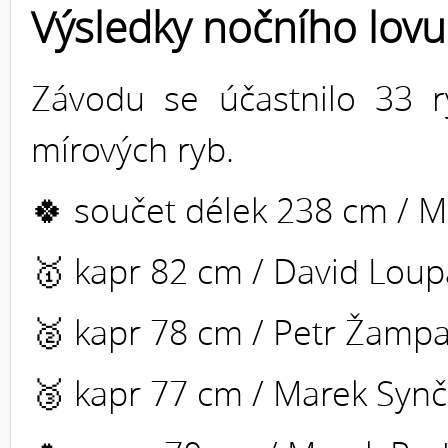
Výsledky nočního lovu
Závodu se účastnilo 33 r
mírových ryb.
🍀 součet délek 238 cm / 
🥇 kapr 82 cm / David Lou
🥈 kapr 78 cm / Petr Žamp
🥉 kapr 77 cm / Marek Syn